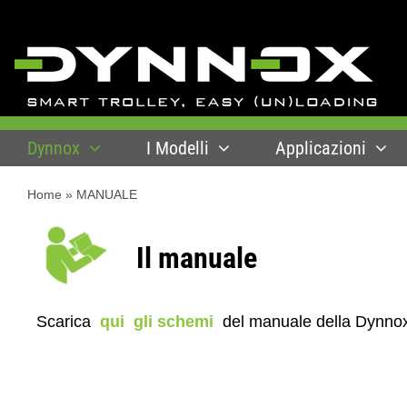
Skip
to
content
Dynnox
I Modelli
Applicazioni
Home
»
MANUALE
Il manuale
Scarica
qui
gli schemi
del manuale della Dynn