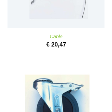
Cable
€
20,47
AJOUTER AU PANIER
/
DETAILS