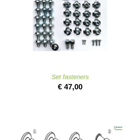
AJOUTER AU PANIER
/
DETAILS
Set fasteners
€
47,00