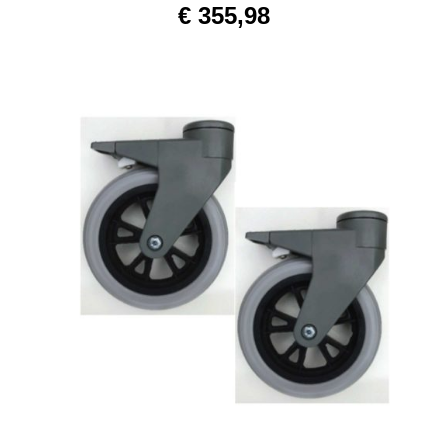
€
355,98
AJOUTER AU PANIER
/
DETAILS