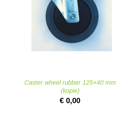
AJOUTER AU PANIER
/
DETAILS
Caster wheel rubber 125×40 mm
(kopie)
€
0,00