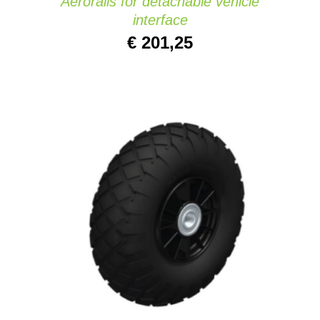
Aerorails for detachable vehicle
interface
€
201,25
AJOUTER AU PANIER
/
DETAILS