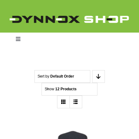
Skip
to
content
Toggle
Navigation
Home
Sort by
Default Order
Show
12 Products
Dynnox L46
Dynnox XL36
Dynnox XL53