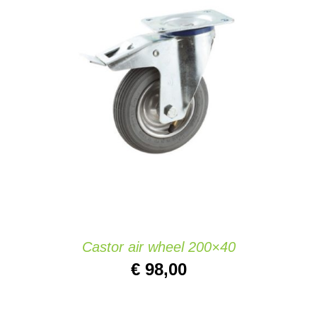
AJOUTER AU PANIER
/
DETAILS
Castor air wheel 200×40
€
98,00