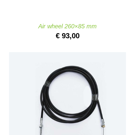
Air wheel 260×85 mm
€
93,00
AJOUTER AU PANIER
/
DETAILS