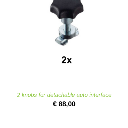
Website
AJOUTER AU PANIER
/
DETAILS
Contact
2 knobs for detachable auto interface
€
88,00