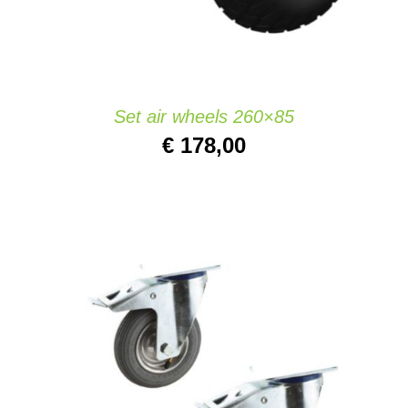
Set air wheels 260×85
€
178,00
AJOUTER AU PANIER
/
DETAILS