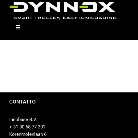
Skip
to
content
Toggle
Navigation
Dynnox
I Modelli
CONTATTO
Moduli
Innobase B.V.
Rivenditori
+ 31 30 68 77 301
Korenmolenlaan 6