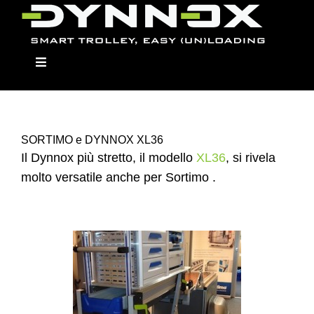
Skip
to
content
Toggle
Navigation
SORTIMO e DYNNOX XL36
Dynnox
Il Dynnox più stretto, il modello
XL36
, si rivela
molto versatile anche per Sortimo .
I Modelli
Moduli
Rivenditori