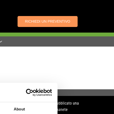
RICHIEDI UN PREVENTIVO
NOTIZIA
Dynnox News viene pubblicato una
About
volta al trimestre. Rimanete