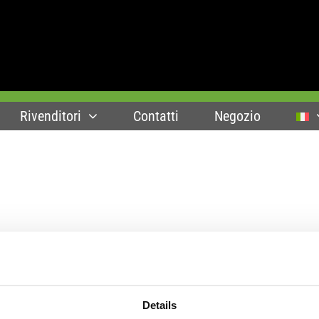
Rivenditori
Contatti
Negozio
RMAZIONI
SOCIALE
ma e assemblaggio
Seguici su Linkedin
Details
le
Seguici su YouTube