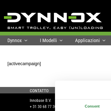
Skip
to
content
Dynnox
I Modelli
Applicazioni
[activecampaign]
CONTATTO
INFO
Innobase B.V.
Siste
Consent
+ 31 30 68 77 301
Manua