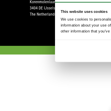
Korenmolenlaan 6
Assist
3404 DE IJsselstein
Opusc
This website uses cookies
The Netherlands
Portfo
We use cookies to personalis
FAQ
information about your use of
other information that you’ve