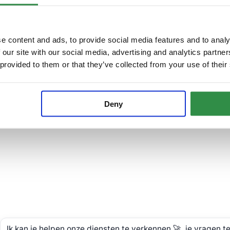
enza e garanzia
olo
liao
e content and ads, to provide social media features and to analy
 our site with our social media, advertising and analytics partn
 provided to them or that they’ve collected from your use of their
Deny