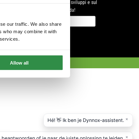
sintonizzati sui nostri sviluppi e sul
mercato che ci circonda!
se our traffic. We also share
ers who may combine it with
Registrare
 services.
Allow all