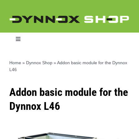
Ga
naar
inhoud
Toggle
Navigation
Home
»
Dynnox Shop
»
Addon basic module for the Dynnox
L46
Home
Addon basic module for the
Dynnox L46
Dynnox L46
Dynnox XL36
Dynnox XL53