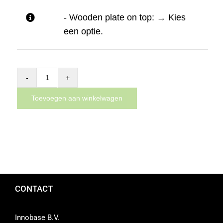
- Wooden plate on top:
→
Kies
een optie.
Addon
basic
Toevoegen aan winkelwagen
module
for
the
Dynnox
L46
aantal
CONTACT
Innobase B.V.