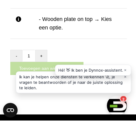
- Wooden plate on top
→
Kies
een optie.
Addon
basic
Toevoegen aan winkelwagen
module
for
the
Dynnox
XL36
aantal
CONTACT