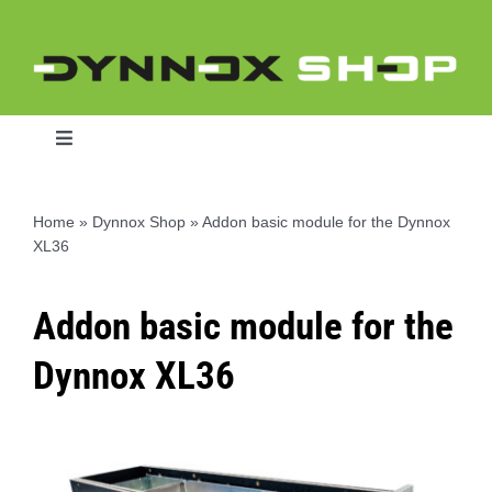
Ga
naar
inhoud
Toggle
Navigation
Home
»
Dynnox Shop
»
Addon basic module for the Dynnox
XL36
Home
Addon basic module for the
Dynnox L46
Dynnox XL36
Dynnox XL36
Dynnox XL53