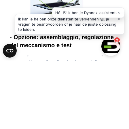
- Opzione: assemblaggio, regolazione
del meccanismo e test
€
1.289,00
Auto
interfaccia
Aggiungi al carrello