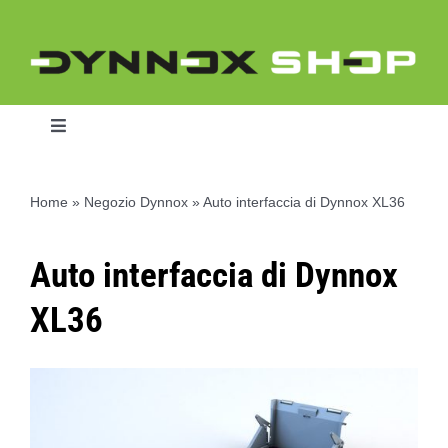
Skip
to
content
Toggle
Navigation
Home
»
Negozio Dynnox
»
Auto interfaccia di Dynnox XL36
Home
Auto interfaccia di Dynnox
Dynnox L46
XL36
Dynnox XL36
Dynnox XL53