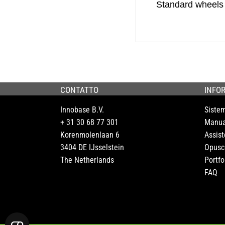
Standard wheels
quantità
CONTATTO
INFO
Innobase B.V.
Siste
+ 31 30 68 77 301
Manua
Korenmolenlaan 6
Assist
3404 DE IJsselstein
Opusc
The Netherlands
Portfo
FAQ