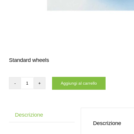
Standard wheels
Aggiungi al carrello
Caster
wheel
rubber
125×40
Descrizione
mm
Descrizione
(kopie)