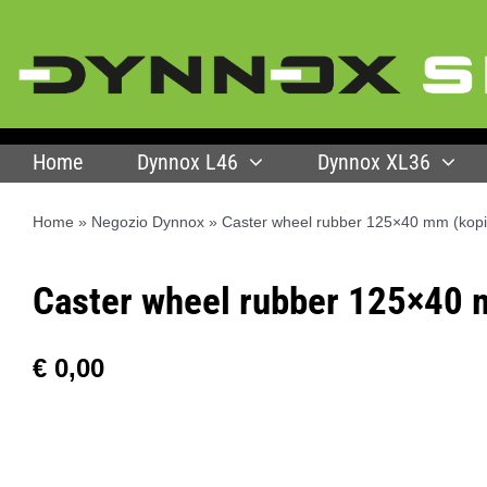
Skip
to
content
Home
Dynnox L46
Dynnox XL36
Home
»
Negozio Dynnox
»
Caster wheel rubber 125×40 mm (kopi
Caster wheel rubber 125×40 
€
0,00