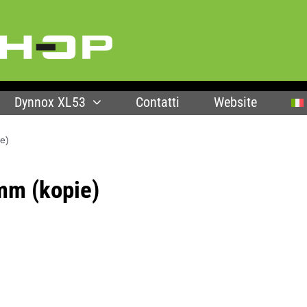
Dynnox XL53
Contatti
Website
e)
mm (kopie)