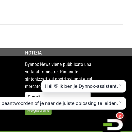
NOTIZIA
Dynnox News viene pubblicato una
volta al trimestre. Rimanete
sintonizzati sui nostri sviluppi e sul
mercato che ci circonda!
Registrare