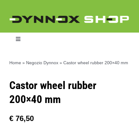
Skip
to
content
Toggle
Navigation
Home
»
Negozio Dynnox
»
Castor wheel rubber 200×40 mm
Home
Castor wheel rubber
Dynnox L46
200×40 mm
Dynnox XL36
€
76,50
Dynnox XL53