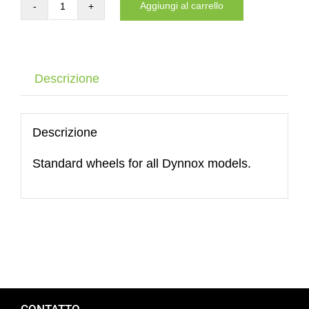
Aggiungi al carrello
Castor
wheel
rubber
200×40
Descrizione
mm
quantità
Descrizione
Standard wheels for all Dynnox models.