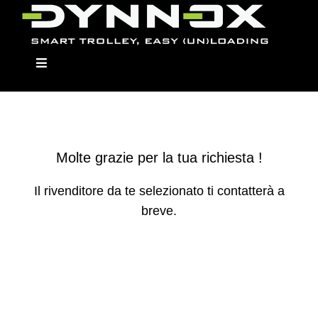
Skip
to
content
Toggle
Navigation
Dynnox
Molte grazie per la tua richiesta !
Il rivenditore da te selezionato ti contatterà a
I Modelli
breve.
Moduli
Rivenditori