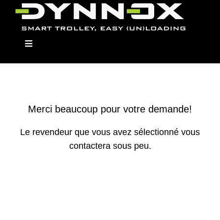
Skip
to
content
Toggle
Navigation
Dynnox
Merci beaucoup pour votre demande!
Le revendeur que vous avez sélectionné vous
Modellen
contactera sous peu.
Opbouwmodulen
Dealers