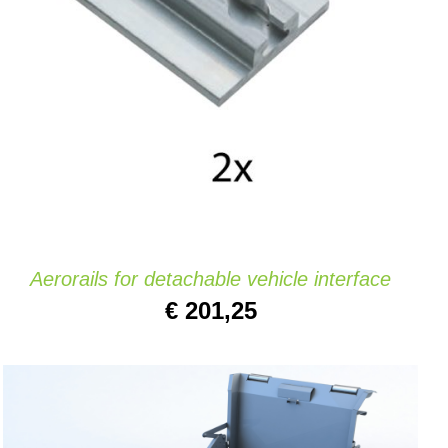
TOEVOEGEN AAN WINKELWAGEN
/
DETAILS
Aerorails for detachable vehicle interface
€
201,25