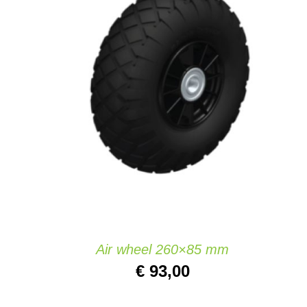
TOEVOEGEN AAN WINKELWAGEN
/
DETAILS
Air wheel 260×85 mm
€
93,00