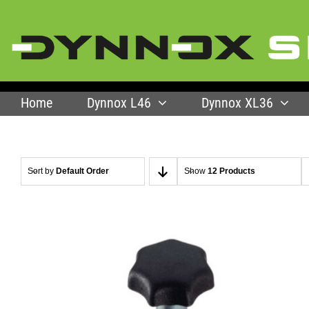
Ga
naar
inhoud
Home
Dynnox L46
Dynnox XL36
Sort by
Default Order
Show
12 Products