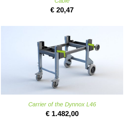
Cable
€
20,47
TOEVOEGEN AAN WINKELWAGEN
/
DETAILS
Carrier of the Dynnox L46
€
1.482,00