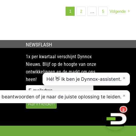
1
2
…
5
Volgende
NEWSFLASH
1x per kwartaal verschijnt Dynnox
Nieuws. Blijf op de hoogte van onze
ontwikkelingen en de markt om ons
heen!
Aanmelden