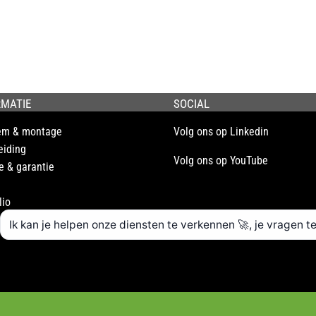
RMATIE
SOCIAL
em & montage
Volg ons op Linkedin
eiding
Volg ons op YouTube
e & garantie
lio