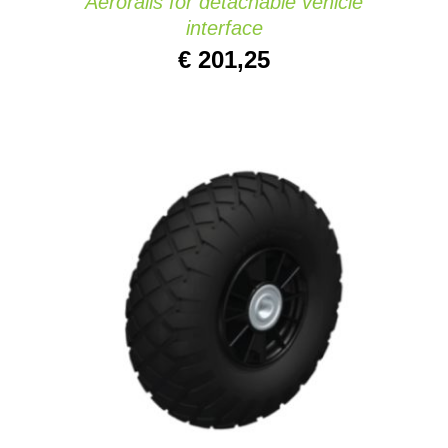
Aerorails for detachable vehicle
interface
€
201,25
TOEVOEGEN AAN WINKELWAGEN
/
DETAILS