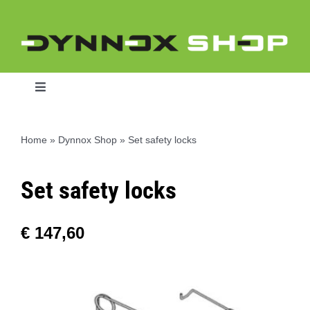
Ga
naar
inhoud
Toggle
Navigation
Home
»
Dynnox Shop
»
Set safety locks
Home
Set safety locks
Dynnox L46
€
147,60
Dynnox XL36
Dynnox XL53