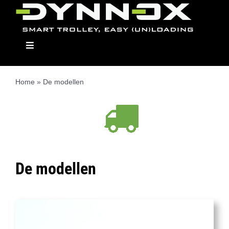
Ga
naar
inhoud
Toggle
Navigation
Home
»
De modellen
Dynnox
Modellen
De modellen
Opbouwmodulen
Dealers