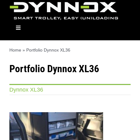
Ga
naar
inhoud
Toggle
Navigation
Home
»
Portfolio Dynnox XL36
Dynnox
Portfolio Dynnox XL36
Modellen
Dynnox XL36
Opbouwmodulen
Dealers