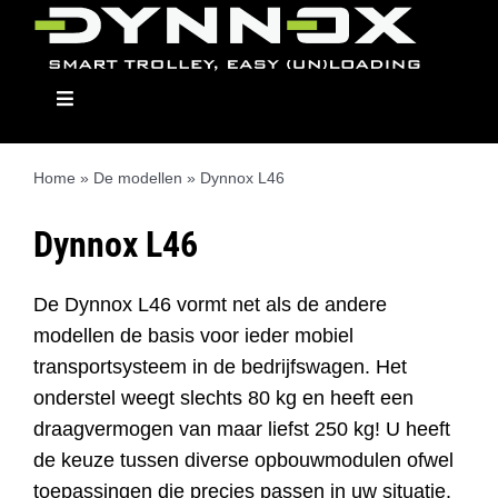
Ga
naar
inhoud
Toggle
Navigation
Home
»
De modellen
»
Dynnox L46
Dynnox
Dynnox L46
Modellen
De Dynnox L46 vormt net als de andere
modellen de basis voor ieder mobiel
transportsysteem in de bedrijfswagen. Het
Opbouwmodulen
onderstel weegt slechts 80 kg en heeft een
draagvermogen van maar liefst 250 kg! U heeft
Dealers
de keuze tussen diverse opbouwmodulen ofwel
toepassingen die precies passen in uw situatie.