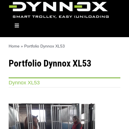
Ga
naar
inhoud
Toggle
Navigation
Home
»
Portfolio Dynnox XL53
Dynnox
Portfolio Dynnox XL53
Modellen
Dynnox XL53
Opbouwmodulen
Dealers