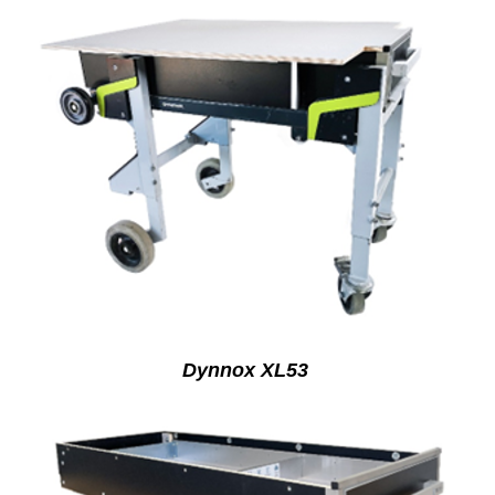
Dy
nnox
XL53