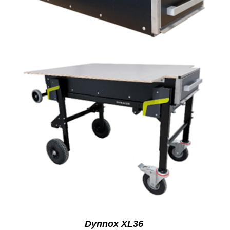
Dy
nnox
XL36