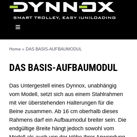
Skip
to
content
Toggle
Navigation
Home
»
DAS BASIS-AUFBAUMODUL
Dynnox
DAS BASIS-AUFBAUMODUL
Die Modelle
Das Untergestell eines Dynnox, unabhängig
vom Modell, setzt sich aus einem Stahlrahmen
mit vier überstehenden Halterungen für die
Aufbaumodule
Beine zusammen. Ab 16 cm oberhalb dieses
Rahmens darf ein Aufbaumodul breiter sein. Die
Händler
endgültige Breite hängt jedoch sowohl vom