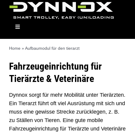
Skip
to
content
Toggle
Navigation
Home
»
Aufbaumodul für den tierarzt
Dynnox
Fahrzeugeinrichtung für
Tierärzte & Veterinäre
Die Modelle
Dynnox sorgt für mehr Mobilität unter Tierärzten.
Aufbaumodule
Ein Tierarzt führt oft viel Ausrüstung mit sich und
muss eine gewisse Strecke zurücklegen, z. B.
zu Ställen von Tieren. Eine gute mobile
Händler
Fahrzeugeinrichtung für Tierärzte und Veterinäre