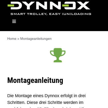
Skip
to
content
Toggle
Navigation
Home
»
Montageanleitungen
Dynnox
Die Modelle
Montageanleitung
Aufbaumodule
Die Montage eines Dynnox erfolgt in drei
Händler
Schritten. Diese drei Schritte werden im