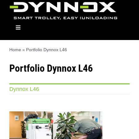
Skip
to
content
Toggle
Navigation
Home
»
Portfolio Dynnox L46
Dynnox
Portfolio Dynnox L46
The Models
Dynnox L46
Applications
Dealers