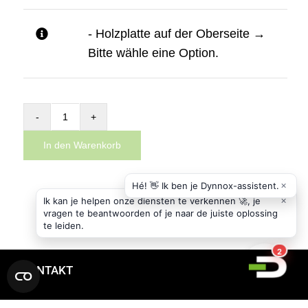
- Holzplatte auf der Oberseite
→
Bitte wähle eine Option.
Zusätzliches
Basismodul
In den Warenkorb
für
den
Dynnox
XL36
Menge
KONTAKT