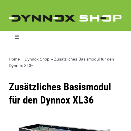
Skip
to
content
Toggle
Navigation
Home
»
Dynnox Shop
»
Zusätzliches Basismodul für den
Dynnox XL36
Home
Zusätzliches Basismodul
Dynnox L46
für den Dynnox XL36
Dynnox XL36
Dynnox XL53