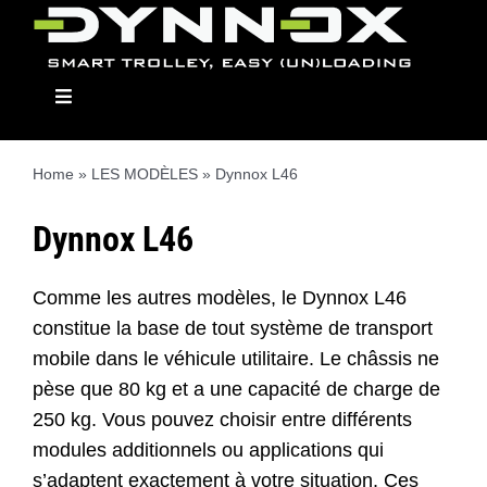
Skip
to
content
Toggle
Navigation
Home
»
LES MODÈLES
»
Dynnox L46
Dynnox
Dynnox L46
Modellen
Comme les autres modèles, le Dynnox L46
constitue la base de tout système de transport
mobile dans le véhicule utilitaire. Le châssis ne
Opbouwmodulen
pèse que 80 kg et a une capacité de charge de
250 kg. Vous pouvez choisir entre différents
Dealers
modules additionnels ou applications qui
s’adaptent exactement à votre situation. Ces