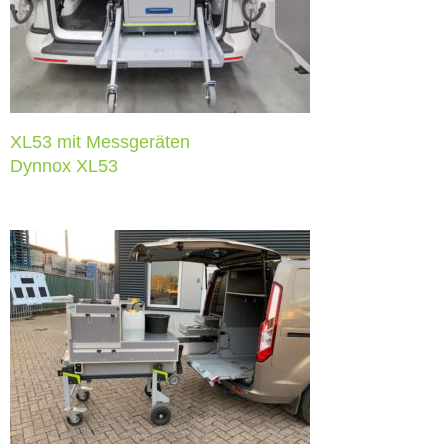
Dynnox XL53
XL53 mit Messgeräten
Dynnox XL53
Möglichkeiten für Tierärzte
Dynnox XL53