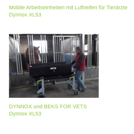
Mobile Arbeitseinheiten mit Luftreifen für Tierärzte
Dynnox XL53
DYNNOX und BEKS FOR VETS
Dynnox XL53
DYNNOX und BEKS FOR VETS
Dynnox XL53