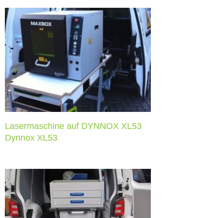
Lasermaschine auf DYNNOX
XL53
Dynnox XL53
Lasermaschine auf DYNNOX XL53
Dynnox XL53
XL53 mit Messgeräten