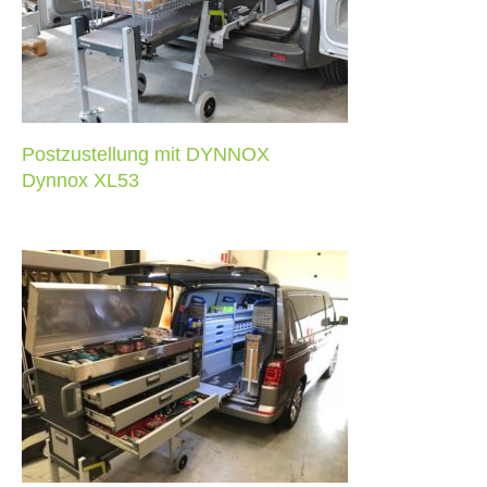
Dynnox XL53
Postzustellung mit DYNNOX
Dynnox XL53
Modul-System auf dem XL53
Dynnox XL53