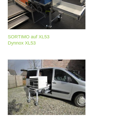
Dynnox XL53
SORTIMO auf XL53
Dynnox XL53
Mobile Arbeitseinheiten mit
Luftreifen für Tierärzte
Dynnox XL53