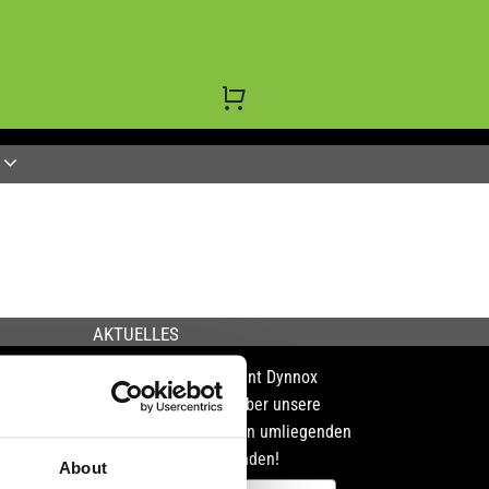
AKTUELLES
1 x im Quartal erscheint Dynnox
Nieuws. Bleiben Sie über unsere
Entwicklungen und den umliegenden
Markt auf dem Laufenden!
About