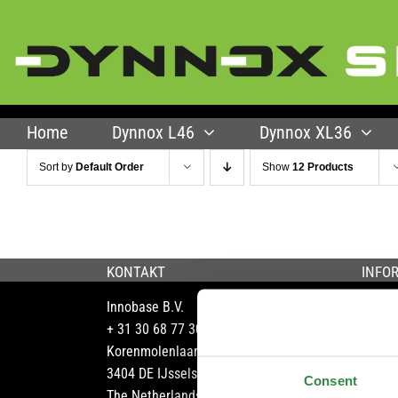
Skip
to
content
Home
Dynnox L46
Dynnox XL36
Sort by
Default Order
Show
12 Products
KONTAKT
INFO
Innobase B.V.
Syste
+ 31 30 68 77 301
Handb
Korenmolenlaan 6
Servic
3404 DE IJsselstein
Brosc
Consent
The Netherlands
Portfo