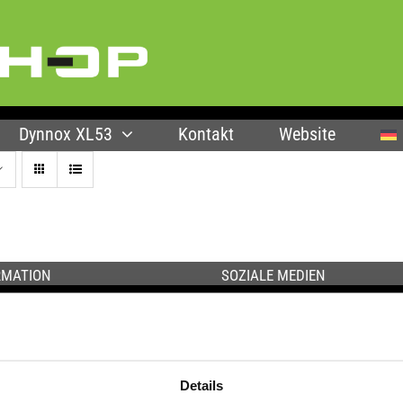
Dynnox XL53
Kontakt
Website
RMATION
SOZIALE MEDIEN
m & Montage
Folgen Sie uns auf Linkedin
uch
Folgen Sie uns auf YouTube
e & Garantie
hüre
Details
lio