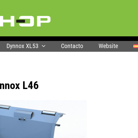
Dynnox XL53
Contacto
Website
ynnox L46