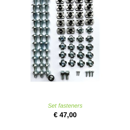
AÑADIR AL CARRITO
/
DETAILS
Set fasteners
€
47,00