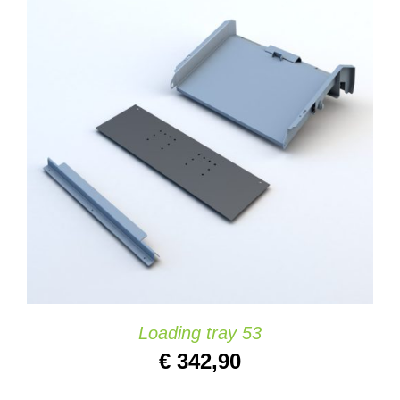
AÑADIR AL CARRITO
/
DETAILS
Loading tray 53
€
342,90