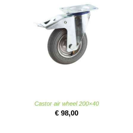
AÑADIR AL CARRITO
/
DETAILS
Castor air wheel 200×40
€
98,00