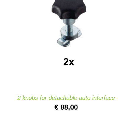
Contacto
AÑADIR AL CARRITO
/
DETAILS
Website
2 knobs for detachable auto interface
€
88,00