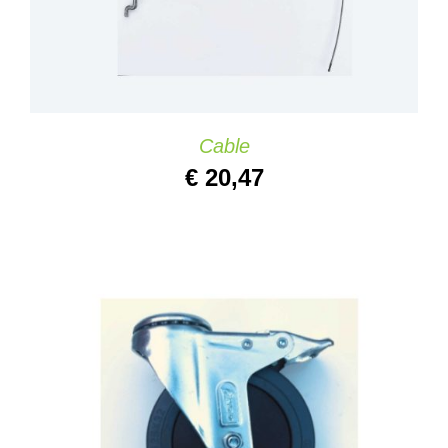
Cable
€
20,47
AÑADIR AL CARRITO
/
DETAILS