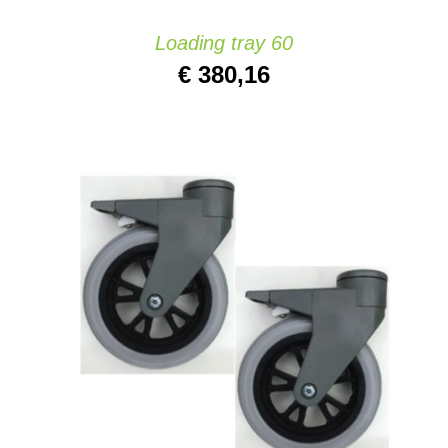
Loading tray 60
€
380,16
AÑADIR AL CARRITO
/
DETAILS