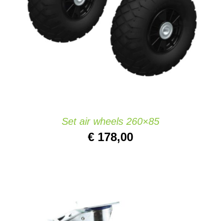
AÑADIR AL CARRITO
/
DETAILS
Set air wheels 260×85
€
178,00