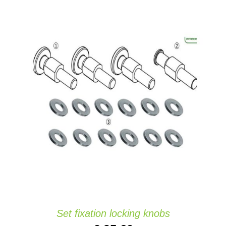
AÑADIR AL CARRITO
/
DETAILS
Set fixation locking knobs