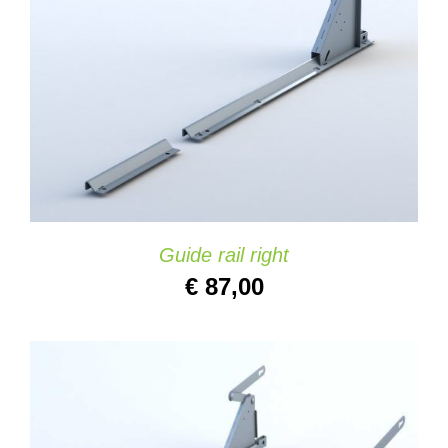
AÑADIR AL CARRITO
/
DETAILS
Guide rail right
€
87,00