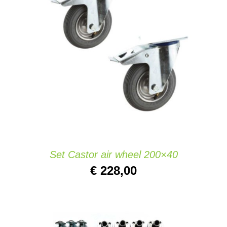
AÑADIR AL CARRITO
/
DETAILS
Set Castor air wheel 200×40
€
228,00