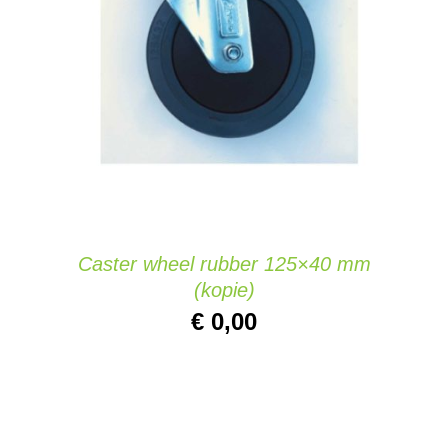
AÑADIR AL CARRITO
/
DETAILS
Caster wheel rubber 125×40 mm
(kopie)
€
0,00