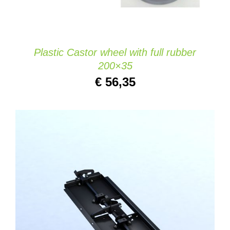
Plastic Castor wheel with full rubber
200×35
€
56,35
AÑADIR AL CARRITO
/
DETAILS