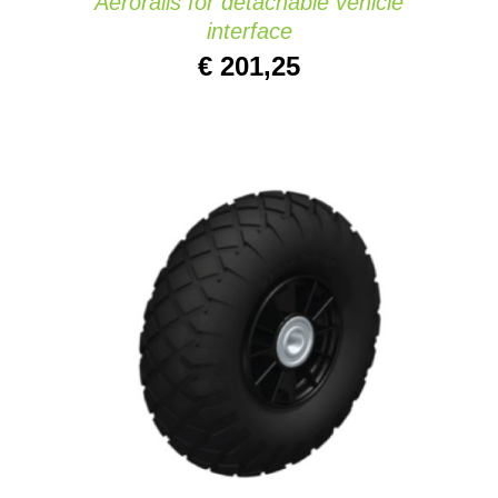
Aerorails for detachable vehicle
interface
€
201,25
AÑADIR AL CARRITO
/
DETAILS