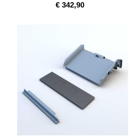
€
342,90
AÑADIR AL CARRITO
/
DETAILS