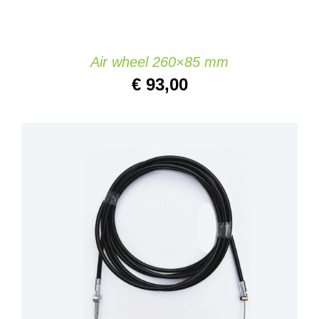
Air wheel 260×85 mm
€
93,00
AÑADIR AL CARRITO
/
DETAILS