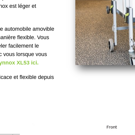
ox est léger et
ce automobile amovible
manière flexible. Vous
ler facilement le
c vous lorsque vous
nnox XL53 ici.
cace et flexible depuis