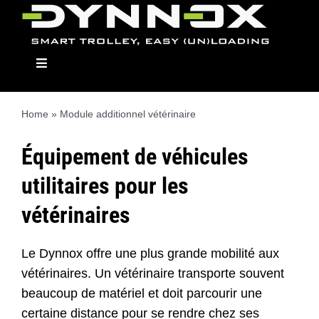
Skip
to
content
Toggle
Navigation
Home
»
Module additionnel vétérinaire
Dynnox
Équipement de véhicules
utilitaires pour les
Modellen
vétérinaires
Opbouwmodulen
Le Dynnox offre une plus grande mobilité aux
vétérinaires. Un vétérinaire transporte souvent
Dealers
beaucoup de matériel et doit parcourir une
certaine distance pour se rendre chez ses