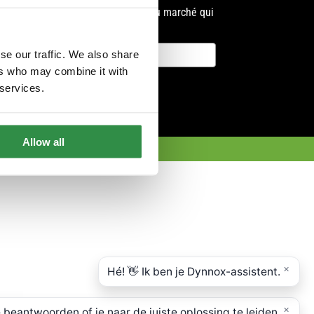
développements et du marché qui
nous entoure !
se our traffic. We also share
ers who may combine it with
Enregistrer
 services.
Allow all