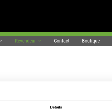
Revendeur
Contact
Boutique
RMATION
RÉSEAUX SOCIAUX
me et assemblage
Suivez-nous sur Linkedin
Details
l