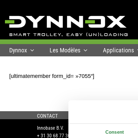
Skip
to
content
Dynnox
Les Modèles
Applications
[ultimatemember form_id= »7055″]
CONTACT
INFO
Innobase B.V.
Systè
Consent
+ 31 30 68 77 301
Manue