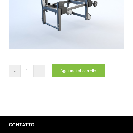
Website
Contatti
Aggiungi al carrello
Carrier
for
the
DYNNOX
L46
quantità
CONTATTO