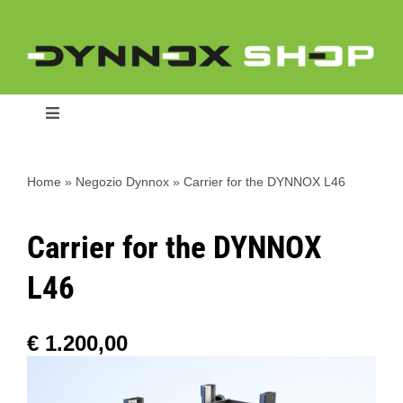
Skip
to
content
Toggle
Navigation
Home
»
Negozio Dynnox
»
Carrier for the DYNNOX L46
Home
Carrier for the DYNNOX
Dynnox L46
L46
Dynnox XL36
€
1.200,00
Dynnox XL53