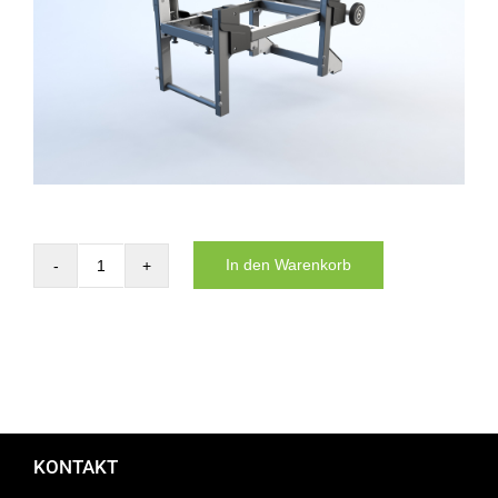
Website
Kontakt
In den Warenkorb
Carrier
for
the
DYNNOX
L46
Menge
KONTAKT