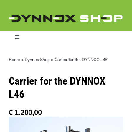
Skip
to
content
Toggle
Navigation
Home
»
Dynnox Shop
»
Carrier for the DYNNOX L46
Home
Carrier for the DYNNOX
Dynnox L46
L46
Dynnox XL36
€
1.200,00
Dynnox XL53