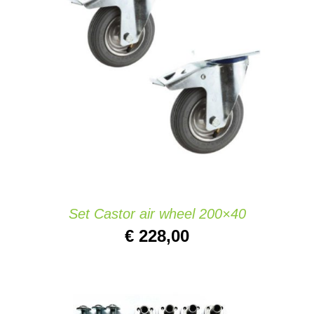
IN DEN WARENKORB
/
DETAILS
Set Castor air wheel 200×40
€
228,00