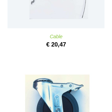
Cable
€
20,47
IN DEN WARENKORB
/
DETAILS