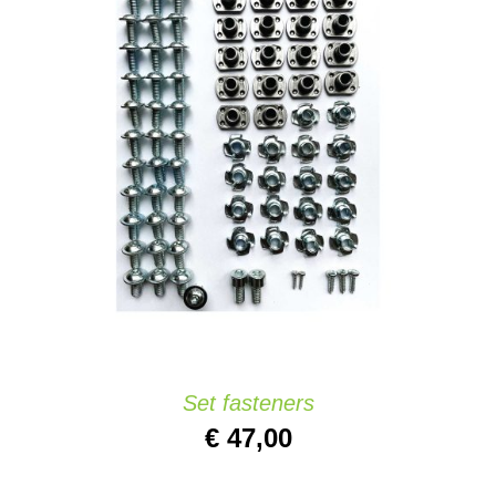
IN DEN WARENKORB
/
DETAILS
Set fasteners
€
47,00