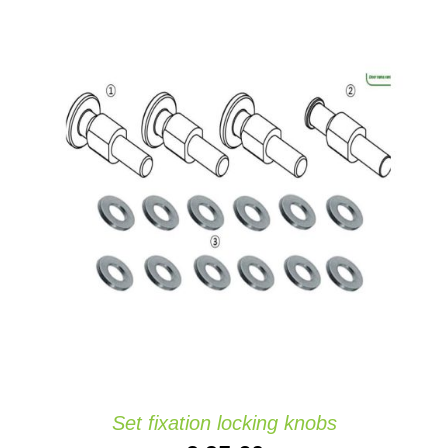
IN DEN WARENKORB
/
DETAILS
Set fixation locking knobs