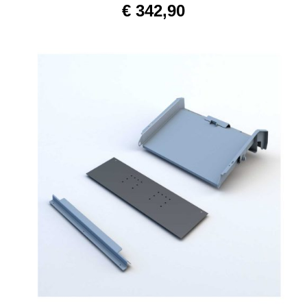
€
342,90
IN DEN WARENKORB
/
DETAILS