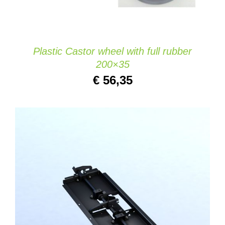
Plastic Castor wheel with full rubber
200×35
€
56,35
IN DEN WARENKORB
/
DETAILS