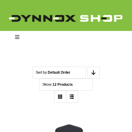
Skip
to
content
Toggle
Navigation
Home
Sort by
Default Order
Show
12 Products
Dynnox L46
Dynnox XL36
Dynnox XL53