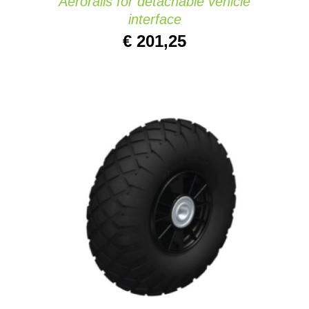
Aerorails for detachable vehicle
interface
€
201,25
IN DEN WARENKORB
/
DETAILS