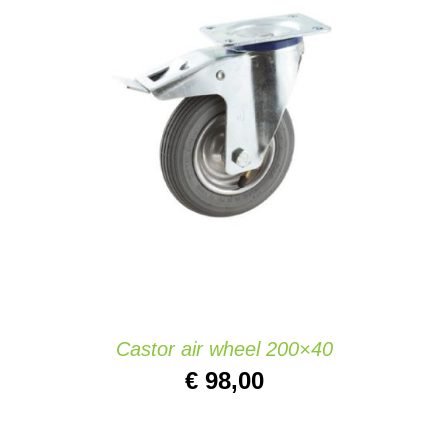
IN DEN WARENKORB
/
DETAILS
Castor air wheel 200×40
€
98,00