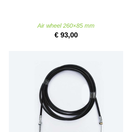
Air wheel 260×85 mm
€
93,00
IN DEN WARENKORB
/
DETAILS