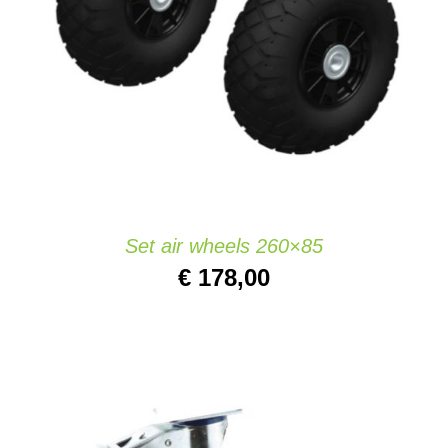
IN DEN WARENKORB
/
DETAILS
Set air wheels 260×85
€
178,00