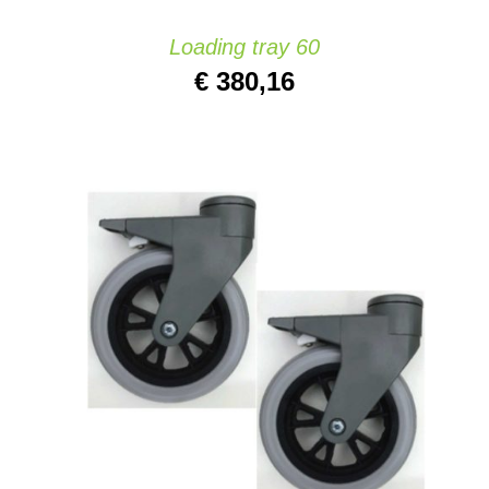
Loading tray 60
€
380,16
IN DEN WARENKORB
/
DETAILS