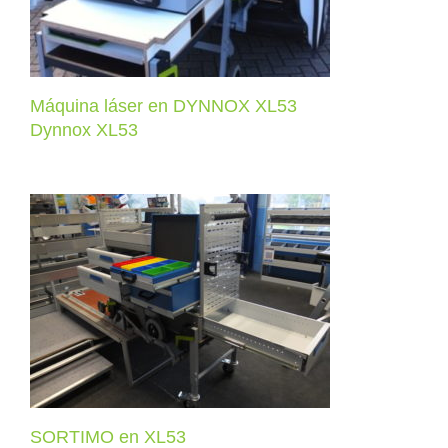
Máquina láser en DYNNOX XL53
Dynnox XL53
SORTIMO en XL53
Dynnox XL53
SORTIMO en XL53