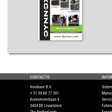
CONTACTO
INFO
Innobase B.V.
Siste
+ 31 30 68 77 301
Manua
Korenmolenlaan 6
Servic
3404 DE IJsselstein
Follet
The Netherlands
Exped