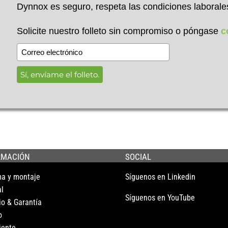
Dynnox es seguro, respeta las condiciones laborale
Solicite nuestro folleto sin compromiso o póngase
c
Sí, envíame el folleto.
RMACIÓN
SOCIAL
ma y montaje
Síguenos en Linkedin
l
Síguenos en YouTube
io & Garantía
o
iente