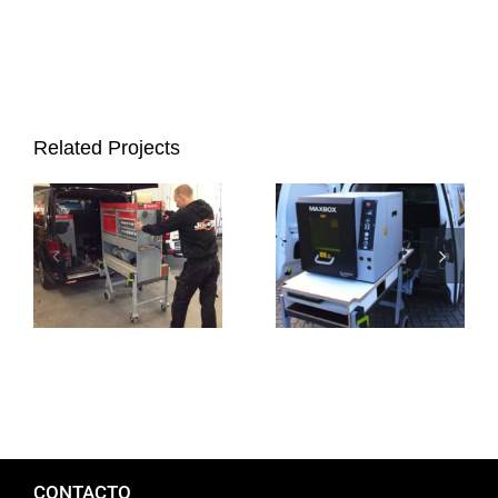
Related Projects
Wurth en camilla
Máquina láser en
DYNNOX
DYNNOX XL53
CONTACTO