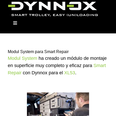
Skip
to
content
Toggle
Navigation
Modul System para Smart Repair
Dynnox
Modul System
ha creado un módulo de montaje
en superficie muy completo y eficaz para
Smart
Los modelos
Repair
con Dynnox para el
XL53
.
Módulos
Distribuidor