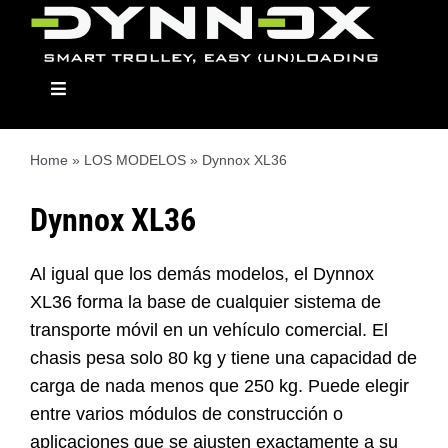
Skip
to
content
Toggle
Navigation
Home
»
LOS MODELOS
»
Dynnox XL36
Dynnox
Dynnox XL36
Los modelos
Al igual que los demás modelos, el Dynnox
XL36 forma la base de cualquier sistema de
transporte móvil en un vehículo comercial. El
Módulos
chasis pesa solo 80 kg y tiene una capacidad de
carga de nada menos que 250 kg. Puede elegir
Distribuidor
entre varios módulos de construcción o
aplicaciones que se ajusten exactamente a su