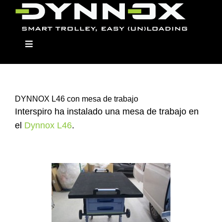
Skip
to
content
Toggle
Navigation
DYNNOX L46 con mesa de trabajo
Dynnox
Interspiro ha instalado una mesa de trabajo en
el
Dynnox L46
.
Los modelos
Módulos
Distribuidor