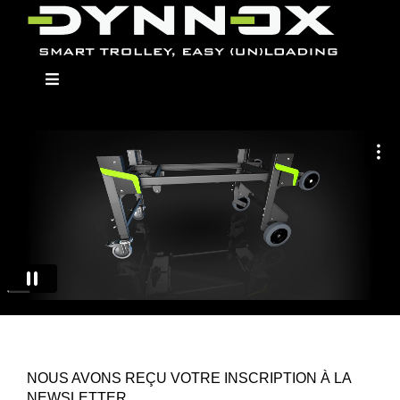
Skip
to
content
Toggle
Navigation
Dynnox
Modellen
Opbouwmodulen
Dealers
NOUS AVONS REÇU VOTRE INSCRIPTION À LA
NEWSLETTER.