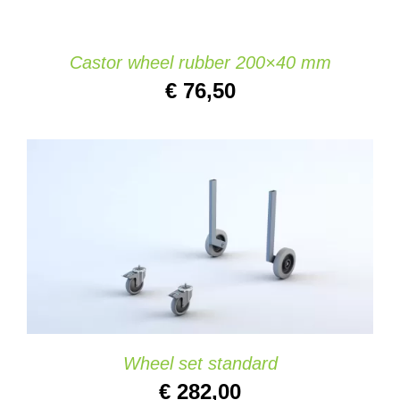
Castor wheel rubber 200×40 mm
€
76,50
AGGIUNGI AL CARRELLO
/
DETAILS
Wheel set standard
€
282,00