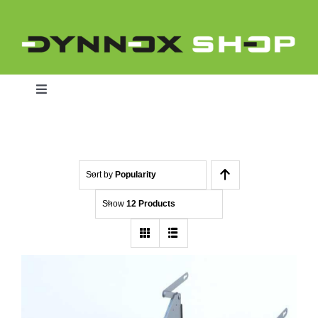
Skip
to
content
Toggle
Navigation
Home
Sort by
Popularity
Show
12 Products
Dynnox L46
Dynnox XL36
Dynnox XL53