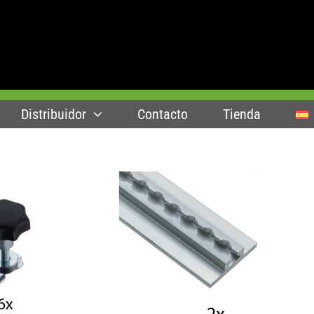
Distribuidor
Contacto
Tienda
CARRITO
/
AÑADIR AL CARRITO
/
K VIEW
QUICK VIEW