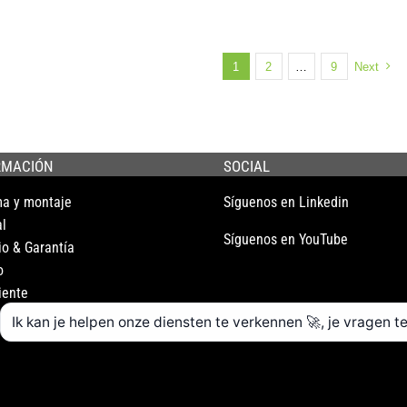
1
2
…
9
Next
RMACIÓN
SOCIAL
ma y montaje
Síguenos en Linkedin
l
Síguenos en YouTube
io & Garantía
o
iente