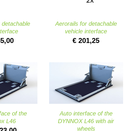
r detachable
Aerorails for detachable
nterface
vehicle interface
5,00
€
201,25
CARRITO
/
AÑADIR AL CARRITO
/
K VIEW
QUICK VIEW
face of the
Auto interface of the
ox L46
DYNNOX L46 with air
wheels
23,00