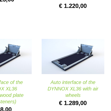
€
1.220,00
CARRITO
/
AÑADIR AL CARRITO
/
K VIEW
QUICK VIEW
face of the
Auto interface of the
X XL36
DYNNOX XL36 with air
 wood plate
wheels
steners)
€
1.289,00
8,00