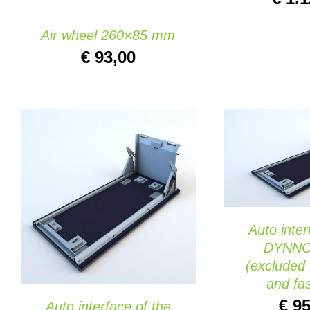
Air wheel 260×85 mm
€
93,00
AÑADIR AL 
QUIC
AÑADIR AL CARRITO
/
QUICK VIEW
Auto inter
DYNNO
(excluded
and fa
€
95
Auto interface of the