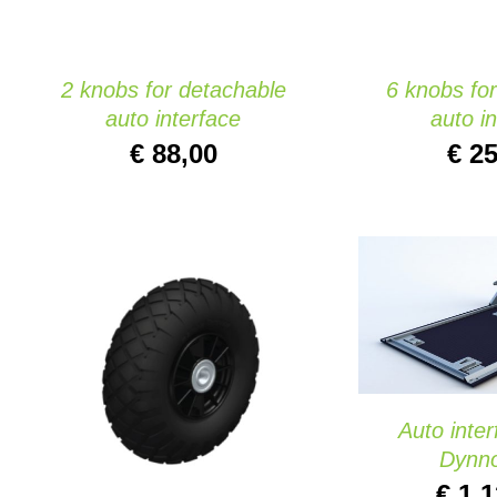
2 knobs for detachable
6 knobs fo
auto interface
auto i
€
88,00
€
25
AÑADIR AL 
QUIC
AÑADIR AL CARRITO
/
QUICK VIEW
Auto inter
Dynn
€
1.1