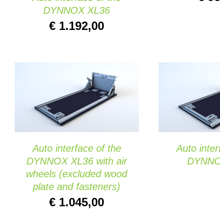
DYNNOX XL36
€
1.192,00
AÑADIR AL CARRITO
/
SELECCIONAR
QUICK VIEW
QUIC
Auto interface of the
Auto inter
DYNNOX XL36 with air
DYNNO
wheels (excluded wood
plate and fasteners)
€
1.045,00