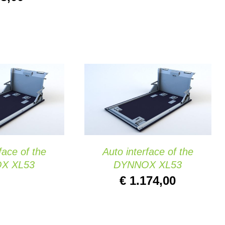
 OPCIONES
/
AÑADIR AL CARRITO
/
K VIEW
QUICK VIEW
face of the
Auto interface of the
X XL53
DYNNOX XL53
€
1.174,00