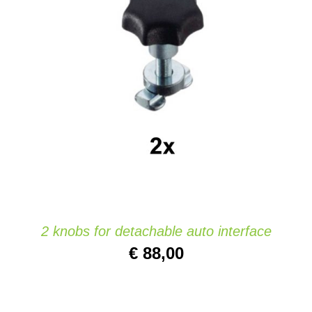
Website
AGGIUNGI AL CARRELLO
/
DETAILS
Contatti
2 knobs for detachable auto interface
€
88,00