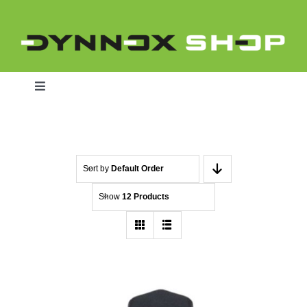
Skip
to
content
Toggle
Navigation
Home
Sort by
Default Order
Show
12 Products
Dynnox L46
Dynnox XL36
Dynnox XL53