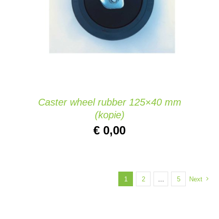
Caster wheel rubber 125×40 mm
(kopie)
€
0,00
1
2
…
5
Next