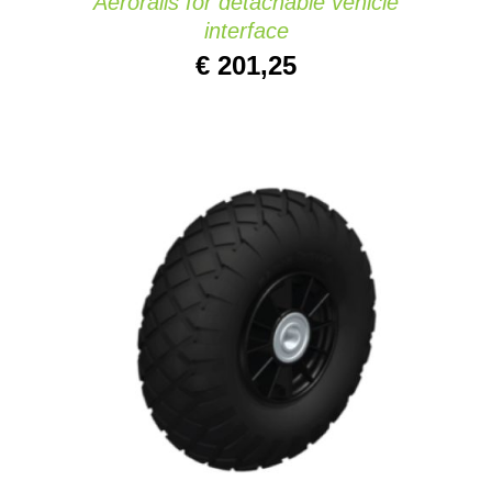
Aerorails for detachable vehicle
interface
€
201,25
AGGIUNGI AL CARRELLO
/
DETAILS