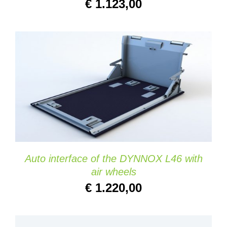
€
1.123,00
AGGIUNGI AL CARRELLO
/
DETAILS
Auto interface of the DYNNOX L46 with
air wheels
€
1.220,00